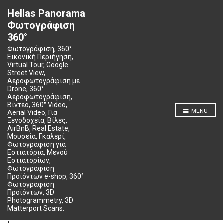
Hellas Panorama
Φωτογράφιση
360°
Φωτογράφιση, 360°
Εικονική Περιήγηση,
Virtual Tour, Google
Street View,
Αεροφωτογράφιση με
Drone, 360°
Αεροφωτογράφιση,
Βίντεο, 360° Video,
MENU
Aerial Video, Για
Ξενοδοχεία, Βίλες,
AirBnB, Real Estate,
Μουσεία, Γκαλερί,
Φωτογράφιση για
Εστιατόρια, Μενού
Εστιατορίων,
Φωτογράφιση
Προϊόντων e-shop, 360°
Φωτογράφιση
Προϊόντων, 3D
Photogrammetry, 3D
Matterport Scans.